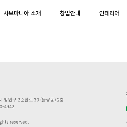
샤브마니아 소개
창업안내
인테리어
브랜드 소개
창업절차
외부
오시는길
개설비용
내부
창업상담
샐러드바
주시 청원구 2순환로 30 (율량동) 2층
00-4942
hts reserved.